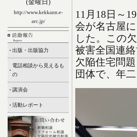
(金曜日)
11月18日
http://www.kekkann.e-
arc.jp/
会が名古屋に
した。この欠
被害全国連絡
出版・出版協力
欠陥住宅問題
電話相談から見えるも
団体で、年二
の
講演会
活動レポート