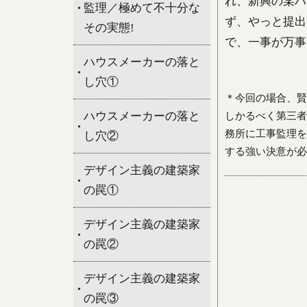
れ、新興の某ハ
監理／極めて不十分な
ず、やっと提出
その実態!
で、一事が万事
ハウスメーカーの落と
し穴①
＊今回の場合、賢
ハウスメーカーの落と
しかるべく第三者
務所に工事監理を
し穴②
する強い決意が必
デザイン主義の建築家
の罠①
デザイン主義の建築家
の罠②
デザイン主義の建築家
の罠③