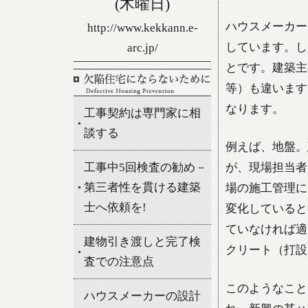
(木曜日)
ハウスメーカー
http://www.kekkann.e-
しています。し
arc.jp/
とです。建築主
等）も違います
なります。
工事契約は専門家に相
談する
例えば、地盤。
工事中5回検査の勧め－
が、現場担当者
第三者性を貫ける建築
場の施工管理に
士へ依頼を!
変化していると
ていなければ適
建物引き渡しと完了検
クリート（打設
査での注意点
このようなこと
ハウスメーカーの設計