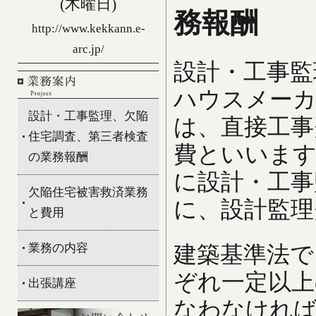
(木曜日)
務報酬
http://www.kekkann.e-
arc.jp/
設計・工事監
ハウスメーカ
設計・工事監理、欠陥
は、直接工事
住宅調査、第三者検査
費といいます
の業務報酬
に設計・工事
欠陥住宅被害救済業務
に、設計監理
と費用
業務の内容
建築基準法で
ぞれ一定以上
出張講座
なわなけれ