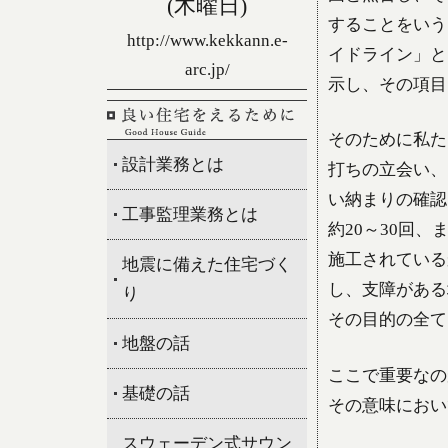
(木曜日)
することをいう
http://www.kekkann.e-
イドライン」と
arc.jp/
示し、その項目
そのために私た
設計業務とは
打ちの立会い、
い納まりの確認
工事監理業務とは
約20～30回
施工されている
地震に備えた住宅づく
し、支障がある
り
その目的の全て
地盤の話
ここで重要なの
基礎の話
その意味におい
スウェーデン式サウン