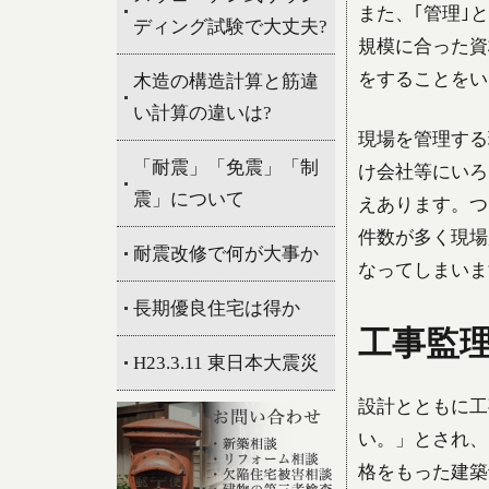
また、｢管理｣
ディング試験で大丈夫?
規模に合った資
をすることをい
木造の構造計算と筋違
い計算の違いは?
現場を管理する
「耐震」「免震」「制
け会社等にいろ
震」について
えあります。つ
件数が多く現場
耐震改修で何が大事か
なってしまいま
長期優良住宅は得か
工事監
H23.3.11 東日本大震災
設計とともに工
い。」とされ、
格をもった建築