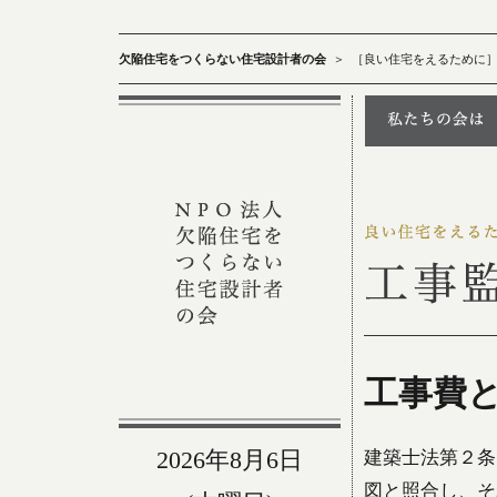
欠陥住宅をつくらない住宅設計者の会
＞
［良い住宅をえるために
工事費
2026年8月6日
建築士法第２条
図と照合し、そ