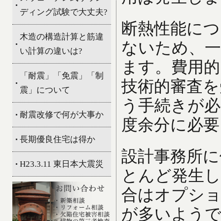
ディング試験で大丈夫?
断熱性能につ
木造の構造計算と筋違
ないため、一
い計算の違いは?
ます。費用的
「耐震」「免震」「制
技術的審査を
震」について
う手続きが必
耐震改修で何が大事か
度余分に必要
長期優良住宅は得か
設計事務所に
H23.3.11 東日本大震災
とんど発生し
合はオプショ
が多いよう