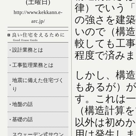
(土曜日)
律）でいう「
http://www.kekkann.e-
の強さを建築
arc.jp/
いので（構造
較しても工事
設計業務とは
程度で済みま
工事監理業務とは
しかし、構造
地震に備えた住宅づく
もあるが）が
り
す。これは一
地盤の話
（構造計算を
基礎の話
以外は初めか
用は発生しま
スウェーデン式サウン