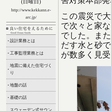
害対策本部発
(日曜日)
http://www.kekkann.e-
この震災で大
arc.jp/
で次々と家な
でした。また
設計業務とは
だす水と砂で
が数多く見受
工事監理業務とは
地震に備えた住宅づく
り
地盤の話
基礎の話
スウェーデン式サウン