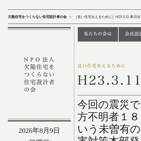
欠陥住宅をつくらない住宅設計者の会
＞
［良い住宅をえるために］H23.3.11 東日
今回の震災で
方不明者１８
いう未曽有の
2026年8月9日