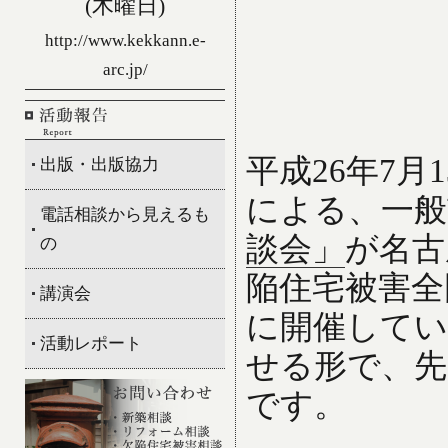
(木曜日)
http://www.kekkann.e-
arc.jp/
平成26年7
出版・出版協力
による、一般
電話相談から見えるも
談会」
が名古
の
陥住宅被害全
講演会
に開催してい
活動レポート
せる形で、先
です。